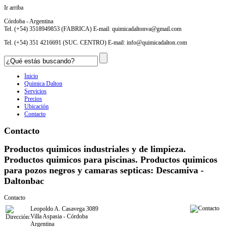
Ir arriba
Córdoba - Argentina
Tel. (+54) 3518949853 (FABRICA) E-mail:
quimicadaltonva@gmail.com
Tel. (+54) 351 4216691 (SUC. CENTRO) E-mail:
info@quimicadalton.com
Inicio
Quimica Dalton
Servicios
Precios
Ubicación
Contacto
Contacto
Productos quimicos industriales y de limpieza.
Productos quimicos para piscinas. Productos quimicos
para pozos negros y camaras septicas: Descamiva -
Daltonbac
Contacto
Leopoldo A. Casavega 3089
Villa Aspasia - Córdoba
Argentina