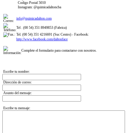
Codigo Postal 5010
Instagram: @quimicadaltoncba
info@quimicadalton.com
Tel . (00 54) 351 8949853 (Fabrica)
Tel. (00 54) 351 4216691 (Suc Centro) - Facebook:
http://www.facebook.com/daltonface
Complete el formulario para contactarse con nosotros.
Escribe tu nombre:
Dirección de correo:
Asunto del mensaje:
Escribe tu mensaje: