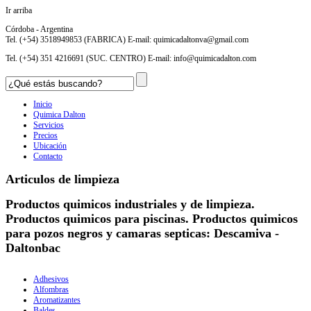
Ir arriba
Córdoba - Argentina
Tel. (+54) 3518949853 (FABRICA) E-mail:
quimicadaltonva@gmail.com
Tel. (+54) 351 4216691 (SUC. CENTRO) E-mail:
info@quimicadalton.com
Inicio
Quimica Dalton
Servicios
Precios
Ubicación
Contacto
Articulos de limpieza
Productos quimicos industriales y de limpieza.
Productos quimicos para piscinas. Productos quimicos
para pozos negros y camaras septicas: Descamiva -
Daltonbac
Adhesivos
Alfombras
Aromatizantes
Baldes