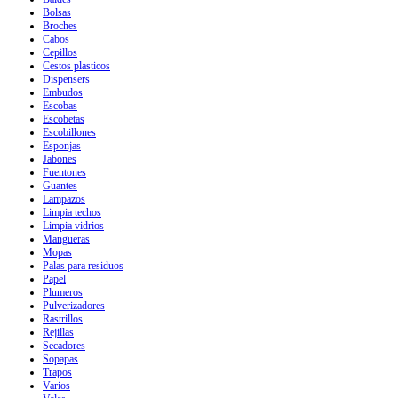
Bolsas
Broches
Cabos
Cepillos
Cestos plasticos
Dispensers
Embudos
Escobas
Escobetas
Escobillones
Esponjas
Jabones
Fuentones
Guantes
Lampazos
Limpia techos
Limpia vidrios
Mangueras
Mopas
Palas para residuos
Papel
Plumeros
Pulverizadores
Rastrillos
Rejillas
Secadores
Sopapas
Trapos
Varios