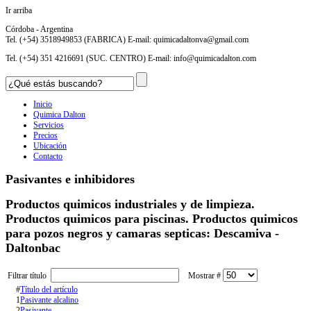
Ir arriba
Córdoba - Argentina
Tel. (+54) 3518949853 (FABRICA) E-mail:
quimicadaltonva@gmail.com
Tel. (+54) 351 4216691 (SUC. CENTRO) E-mail:
info@quimicadalton.com
Inicio
Quimica Dalton
Servicios
Precios
Ubicación
Contacto
Pasivantes e inhibidores
Productos quimicos industriales y de limpieza.
Productos quimicos para piscinas. Productos quimicos
para pozos negros y camaras septicas: Descamiva -
Daltonbac
Filtrar título
Mostrar #
#
Título del artículo
1
Pasivante alcalino
2
Pasivante