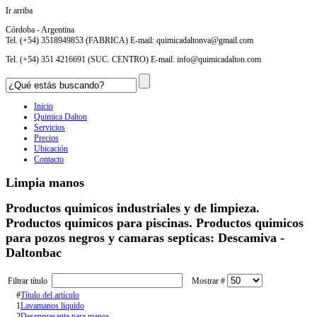
Ir arriba
Córdoba - Argentina
Tel. (+54) 3518949853 (FABRICA) E-mail:
quimicadaltonva@gmail.com
Tel. (+54) 351 4216691 (SUC. CENTRO) E-mail:
info@quimicadalton.com
Inicio
Quimica Dalton
Servicios
Precios
Ubicación
Contacto
Limpia manos
Productos quimicos industriales y de limpieza.
Productos quimicos para piscinas. Productos quimicos
para pozos negros y camaras septicas: Descamiva -
Daltonbac
Filtrar título
Mostrar #
#
Título del artículo
1
Lavamanos liquido
2
Desengrasante para manos