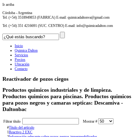
Ir arriba
Córdoba - Argentina
Tel. (+54) 3518949853 (FABRICA) E-mail:
quimicadaltonva@gmail.com
Tel. (+54) 351 4216691 (SUC. CENTRO) E-mail:
info@quimicadalton.com
Inicio
Quimica Dalton
Servicios
Precios
Ubicación
Contacto
Reactivador de pozos ciegos
Productos quimicos industriales y de limpieza.
Productos quimicos para piscinas. Productos quimicos
para pozos negros y camaras septicas: Descamiva -
Daltonbac
Filtrar título
Mostrar #
#
Título del artículo
1
Reactivo 2 EXC
2
Información relevante sobre pozos negros impermeabilizados