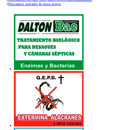
3
Descamiva: activador de pozos negros