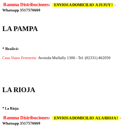
Ramma Distribuciones:
ENVIOS A DOMICILIO A JUJUY !
-
Whatsapp 3517576669
LA PAMPA
* Realicó:
Casa Viano Ferreteria:
Avenida Mullally 1300 - Tel. (02331) 462050
LA RIOJA
* La Rioja:
Ramma Distribuciones:
ENVIOS A DOMICILIO A LA RIOJA !
-
Whatsapp 3517576669