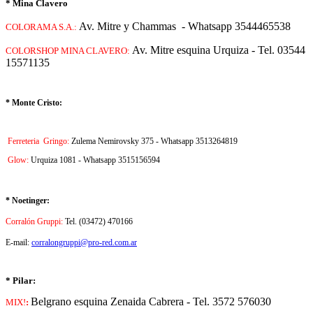
* Mina Clavero
Av. Mitre y Chammas - Whatsapp 3544465538
COLORAMA S.A.:
Av. Mitre esquina Urquiza - Tel. 03544
COLORSHOP MINA CLAVERO:
15571135
* Monte Cristo:
Ferreteria Gringo:
Zulema Nemirovsky 375 - Whatsapp 3513264819
Glow:
Urquiza 1081 - Whatsapp 3515156594
* Noetinger:
Corralón Gruppi:
Tel. (03472) 470166
E-mail:
corralongruppi@pro-red.com.ar
* Pilar:
Belgrano esquina Zenaida Cabrera - Tel. 3572 576030
MIX!
: