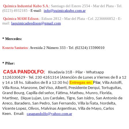
Química Industrial Kubo S.A.:
Santiago del Estero 2554 - Mar del Plata - Tel.
(0223) 4932185 -
E-mail:
info@quimicakubo.com.ar
Química MAM Edison.:
Edison 2812 - Mar del Plata - Cel. 2236666852 - E-
mail:
laquimicadeedison@gmail.com
* Mercedes:
Konecta Sanitarios:
Avenida 2 Número 333 - Tel. (02324) 15590010
* Pilar:
CASA PANDOLFO:
Rivadavia 318 - Pilar - Whatsapp
1126330629 - Tel. 230 4261314 (Atención de Lunes a Viernes de 8 a 12
Entregas en:
Pilar,
y 14 a 18 hs
. Sábados de 8 a 12:30 hs)
Villa Astolfi,
Villa Rosa, Manzone, Del Viso, Alberti, Presidente Derqui, Tortuguitas,
Grand Bourg, Capilla del señor, Fátima, Matheu, Munro, Florida,
Martinez, Dique Lujan, Los Cardales, Tigre, San Isidro, San Antonio de
Areco, Baradero, San Pedro, San Fernando, Villa la Ñata, Nordelta,
Vicente Lopez, Olivos, Malvinas Argentinas, Villa de Mayo, Carlos
Keen.
Email:
casapandolfo@yahoo.com.ar