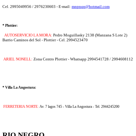
Cel. 2995049956 / 2976230603 - E-mail:
mnpnqn@hotmail.com
* Plottier:
AUTOSERVICIO LA MORA:
Pedro Moguillasky 2138 (Manzana S Lote 2)
Barrio Caminos del Sol - Plottier - Cel. 2994523470
ARIEL NONELL:
Zona Centro Plottier - Whatsapp 2994541728 / 2994608112
* Villa La Angostura:
FERRETERIA NORTE:
Av. 7 lagos 745 - Villa La Angostura - Tel. 2944245200
RIO NEGRO