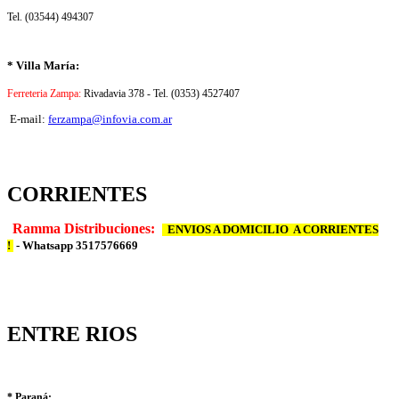
Tel. (03544) 494307
* Villa María:
Ferreteria Zampa:
Rivadavia 378 - Tel. (0353) 4527407
E-mail:
ferzampa@infovia.com.ar
CORRIENTES
Ramma Distribuciones:
ENVIOS A DOMICILIO A CORRIENTES
!
- Whatsapp 3517576669
ENTRE RIOS
* Paraná: