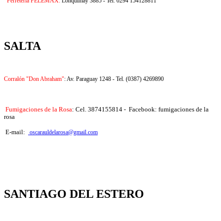
Ferretería FELEMAX:
Lonquimay 3885 - Tel. 0294 154128811
SALTA
Corralón "Don Abraham"
: Av. Paraguay 1248 - Tel. (0387) 4269890
Fumigaciones de la Rosa
: Cel. 3874155814 - Facebook: fumigaciones de la
rosa
E-mail:
oscarauldelarosa@gmail.com
SANTIAGO DEL ESTERO