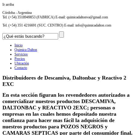
Ir arriba
Córdoba - Argentina
Tel. (+54) 3518949853 (FABRICA) E-mail:
quimicadaltonva@gmail.com
Tel. (+54) 351 4216691 (SUC. CENTRO) E-mail:
info@quimicadalton.com
Inicio
Quimica Dalton
Servicios
Precios
Ubicación
Contacto
Distribuidores de Descamiva, Daltonbac y Reactivo 2
EXC
En esta sección figuran los revendedores autorizados a
comercializar nuestros productos DESCAMIVA,
DALTONBAC y REACTIVO 2EXC; personas o
empresas en las cuales hemos depositado nuestra
confianza para hacer mas fácil la adquisición de
nuestros productos para POZOS NEGROS y
CAMARAS SEPTICAS por parte del consumidor final.