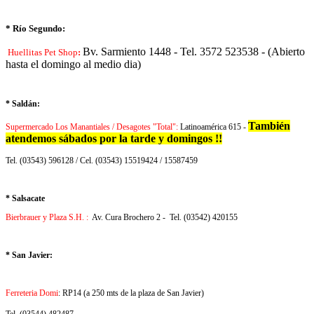
* Río Segundo:
Bv. Sarmiento 1448 - Tel. 3572 523538 - (Abierto
Huellitas Pet Shop
:
hasta el domingo al medio dia)
* Saldán:
También
Supermercado Los Manantiales / Desagotes "Total":
Latinoamérica 615 -
atendemos sábados por la tarde y domingos !!
Tel. (03543) 596128 / Cel. (03543) 15519424 / 15587459
* Salsacate
Bierbrauer y Plaza S.H. :
Av. Cura Brochero 2 - Tel. (03542) 420155
* San Javier:
Ferreteria Domi
: RP14 (a 250 mts de la plaza de San Javier)