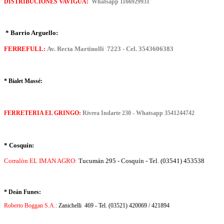
DISTRIBUCIONES VAVIGUA:
Whatsapp 1166929931
* Barrio Arguello:
FERREFULL:
Av. Recta Martinolli 7223 - Cel. 3543606383
* Bialet Massé:
FERRETERIA EL GRINGO:
Rivera Indarte 230 - Whatsapp 3541244742
* Cosquín:
Corralòn EL IMAN AGRO:
Tucumán 295 - Cosquín - Tel. (03541) 453538
* Deán Funes:
Roberto Boggan S.A.:
Zanichelli 469 - Tel. (03521) 420069 / 421894