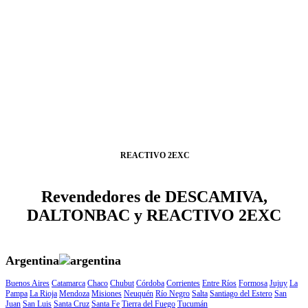
REACTIVO 2EXC
Revendedores de DESCAMIVA,
DALTONBAC y REACTIVO 2EXC
Argentina
Buenos Aires
Catamarca
Chaco
Chubut
Córdoba
Corrientes
Entre Ríos
Formosa
Jujuy
La
Pampa
La Rioja
Mendoza
Misiones
Neuquén
Río Negro
Salta
Santiago del Estero
San
Juan
San Luis
Santa Cruz
Santa Fe
Tierra del Fuego
Tucumán