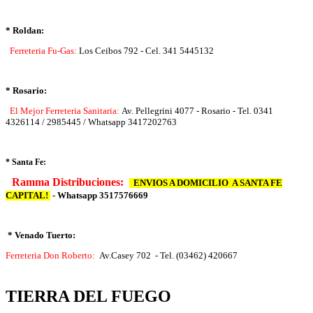
* Roldan:
Ferreteria Fu-Gas:
Los Ceibos 792 - Cel. 341 5445132
* Rosario:
El Mejor Ferreteria Sanitaria:
Av. Pellegrini 4077 - Rosario - Tel. 0341
4326114 / 2985445 / Whatsapp 3417202763
* Santa Fe:
Ramma Distribuciones:
ENVIOS A DOMICILIO A SANTA FE
CAPITAL!
- Whatsapp 3517576669
* Venado Tuerto:
Ferreteria Don Roberto:
Av.Casey 702 - Tel. (03462) 420667
TIERRA DEL FUEGO