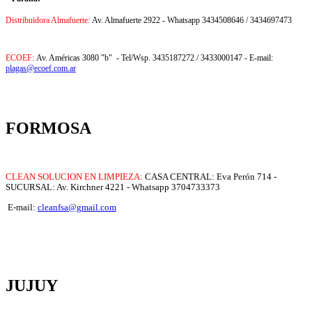
Distribuidora Almafuerte:
Av. Almafuerte 2922 - Whatsapp 3434508646 / 3434697473
ECOEF:
Av. Américas 3080 "b" - Tel/Wsp. 3435187272 / 3433000147 - E-mail:
plagas@ecoef.com.ar
FORMOSA
CLEAN SOLUCION EN LIMPIEZA:
CASA CENTRAL: Eva Perón 714 -
SUCURSAL: Av. Kirchner 4221 - Whatsapp 3704733373
E-mail:
cleanfsa@gmail.com
JUJUY