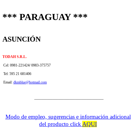
*** PARAGUAY ***
ASUNCIÓN
TODAH S.R.L.
Cel: 0981-221424/ 0983-375757
Tel: 595 21 681406
Email:
dkmblue@hotmail.com
---------------------------------------------------------
Modo de empleo, sugerencias e información adicional
del product
o click
AQUI