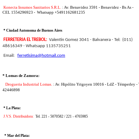
Konecta Insumos Sanitarios S.R.L.
: Av. Benavidez 3591 - Benavidez - Bs As -
CEL 1554296923 - Whatsapp +5491162681235
* Ciudad Autonoma de Buenos Aires
FERRETERIA EL TREBOL:
Valentin Gomez 3041 - Balvanera - Tel: (011)
48616349 - Whatsapp 1135735251
Email:
ferretisima@hotmail.com
* Lomas de Zamora:
Drogueria Industrial Lomas.
: Av. Hipólito Yrigoyen 10016 - LdZ - Témperley - 
42446898
* La Plata:
J.V.S. Distribuidora:
Tel. 221 - 5070582 / 221 - 4765985
* Mar del Plata: