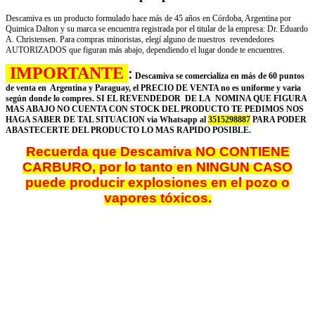
Descamiva es un producto formulado hace más de 45 años en Córdoba, Argentina por
Quimica Dalton y su marca se encuentra registrada por el titular de la empresa: Dr. Eduardo
A. Christensen. Para compras minoristas, elegí alguno de nuestros revendedores
AUTORIZADOS que figuran más abajo, dependiendo el lugar donde te encuentres.
IMPORTANTE
:
Descamiva se comercializa en
más
de 60 puntos
de venta en Argentina y Paraguay, el PRECIO DE VENTA no es uniforme y varia
según donde lo compres.
SI EL REVENDEDOR DE LA NOMINA QUE FIGURA
MAS ABAJO NO CUENTA CON STOCK DEL PRODUCTO TE PEDIMOS NOS
HAGA SABER DE TAL SITUACION via Whatsapp al
3515298887
PARA PODER
ABASTECERTE DEL PRODUCTO LO MAS RAPIDO POSIBLE.
Recuerda que Descamiva NO CONTIENE
CARBURO, por lo tanto en NINGUN CASO
puede producir explosiones en el pozo o
vapores tóxicos.