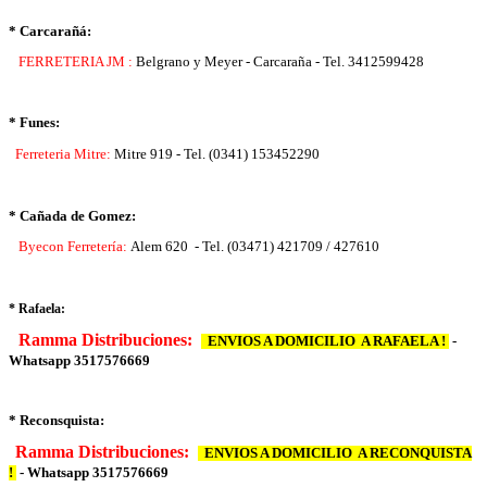
* Carcarañá:
FERRETERIA JM :
Belgrano y Meyer - Carcaraña - Tel. 3412599428
* Funes:
Ferreteria Mitre:
Mitre 919 - Tel. (0341) 153452290
* Cañada de Gomez:
Byecon Ferretería:
Alem 620 - Tel. (03471) 421709 / 427610
* Rafaela:
Ramma Distribuciones:
ENVIOS A DOMICILIO A RAFAELA !
-
Whatsapp 3517576669
* Reconsquista:
Ramma Distribuciones:
ENVIOS A DOMICILIO A RECONQUISTA
!
- Whatsapp 3517576669