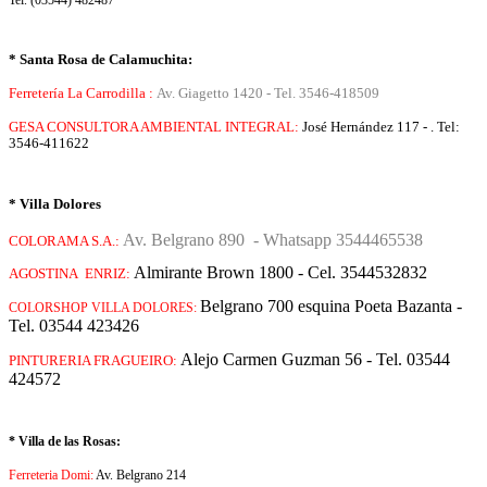
Tel. (03544) 482487
* Santa Rosa de Calamuchita:
Ferretería La Carrodilla :
Av. Giagetto 1420 - Tel. 3546-418509
GESA CONSULTORA AMBIENTAL INTEGRAL:
José Hernández 117 - . Tel:
3546-411622
* Villa Dolores
Av. Belgrano 890 - Whatsapp 3544465538
COLORAMA S.A.:
Almirante Brown 1800 - Cel. 3544532832
AGOSTINA ENRIZ:
Belgrano 700 esquina Poeta Bazanta -
COLORSHOP VILLA DOLORES:
Tel. 03544 423426
Alejo Carmen Guzman 56 - Tel. 03544
PINTURERIA FRAGUEIRO:
424572
* Villa de las Rosas:
Ferreteria Domi:
Av. Belgrano 214