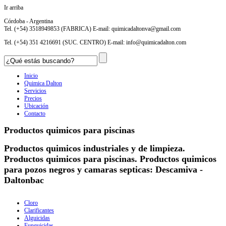
Ir arriba
Córdoba - Argentina
Tel. (+54) 3518949853 (FABRICA) E-mail:
quimicadaltonva@gmail.com
Tel. (+54) 351 4216691 (SUC. CENTRO) E-mail:
info@quimicadalton.com
Inicio
Quimica Dalton
Servicios
Precios
Ubicación
Contacto
Productos quimicos para piscinas
Productos quimicos industriales y de limpieza.
Productos quimicos para piscinas. Productos quimicos
para pozos negros y camaras septicas: Descamiva -
Daltonbac
Cloro
Clarificantes
Alguicidas
Funguicidas