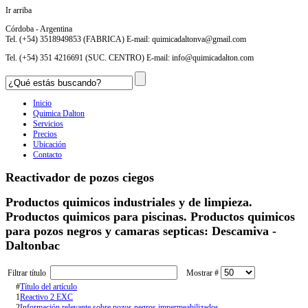
Ir arriba
Córdoba - Argentina
Tel. (+54) 3518949853 (FABRICA) E-mail:
quimicadaltonva@gmail.com
Tel. (+54) 351 4216691 (SUC. CENTRO) E-mail:
info@quimicadalton.com
Inicio
Quimica Dalton
Servicios
Precios
Ubicación
Contacto
Reactivador de pozos ciegos
Productos quimicos industriales y de limpieza.
Productos quimicos para piscinas. Productos quimicos
para pozos negros y camaras septicas: Descamiva -
Daltonbac
Filtrar título
Mostrar #
#
Título del artículo
1
Reactivo 2 EXC
2
Información relevante sobre pozos negros impermeabilizados