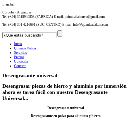
Ir arriba
Córdoba - Argentina
Tel. (+54) 3518949853 (FABRICA) E-mail:
quimicadaltonva@gmail.com
Tel. (+54) 351 4216691 (SUC. CENTRO) E-mail:
info@quimicadalton.com
Inicio
Quimica Dalton
Servicios
Precios
Ubicación
Contacto
Desengrasante universal
Desengrasar piezas de hierro y aluminio por inmersión
ahora es tarea fácil con nuestro Desengrasante
Universal...
Desengrasante universal
Desengrasante en polvo para aluminio y hierro