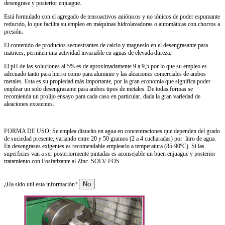
desengrase y posterior enjuague.
Está formulado con el agregado de tensoactivos aniónicos y no iónicos de poder espumante
reducido, lo que facilita su empleo en máquinas hidrolavadoras o automáticas con chorros a
presión.
El contenido de productos secuestrantes de calcio y magnesio en el desengrasante para
matrices, permiten una actividad invariable en aguas de elevada dureza.
El pH de las soluciones al 5% es de aproximadamente 9 a 9,5 por lo que su empleo es
adecuado tanto para hierro como para aluminio y las aleaciones comerciales de ambos
metales. Esta es su propiedad más importante, por la gran economía que significa poder
emplear un solo desengrasante para ambos tipos de metales. De todas formas se
recomienda un prolijo ensayo para cada caso en particular, dada la gran variedad de
aleaciones existentes.
FORMA DE USO: Se emplea disuelto en agua en concentraciones que dependen del grado
de suciedad presente, variando entre 20 y 50 gramos (2 a 4 cucharadas) por litro de agua.
En desengrases exigentes es recomendable emplearlo a temperatura (85-90ºC). Si las
superficies van a ser posteriormente pintadas es aconsejable un buen enjuague y posterior
tratamiento con Fosfatizante al Zinc SOLV-FOS.
No
¿Ha sido util esta información?