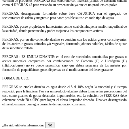
variedad de productos. PERGRAS está elaborado con materias primas de excelente calidad
como el DEGRAS 47 pero variando su presentación ya que es un producto en polvo.
PERGRAS: desengrasante formulado sobre base CAUSTICA con el agregado de
secuestrantes de calcio y magnesio para hacer posible su uso en todo tipo de aguas.
PERGRAS: posee propiedades humectantes con lo cual disminuye la tensión superficial de
la suciedad, dando penetración y poder mojante a los componentes activos.
PERGRAS: por su alto contenido alcalino se combina con los ácidos grasos constituyentes
de los aceites o grasas animales y/o vegetales, formando jabones solubles, fáciles de quitar
de la superficie tratada.
PERGRAS : ES EMULSIONANTE: en el caso de suciedades constituídas por grasas o
aceites minerales compuestos por combinaciones de Carbono (C) e Hidrógeno (H)
(Hidrocarburos) no se puede saponificar sino que deben separarse de los metales por
formación de pequeñísimas gotas dispersas en el medio acuoso del desengrasante.
FORMA DE USO:
PERGRAS se emplea disuelto en agua desde el 5 al 10% según la suciedad y el tiempo
requerido para la limpieza. Por ser un producto alcalino deben tomarse las precauciones del
caso como guantes de goma, delantales impermeables, etc. La solución de PERGRAS debe
calentarse desde 70 a 95ºC para lograr el efecto limpiador deseado. Una vez desengrasado
el metal, enjuagar con agua corriente de renovación constante.
No
¿Ha sido util esta información?