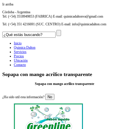
Ir arriba
Córdoba - Argentina
Tel. (+54) 3518949853 (FABRICA) E-mail:
quimicadaltonva@gmail.com
Tel. (+54) 351 4216691 (SUC. CENTRO) E-mail:
info@quimicadalton.com
Inicio
Quimica Dalton
Servicios
Precios
Ubicación
Contacto
Sopapa con mango acrilico transparente
Sopapa con mango acrilico transparente
No
¿Ha sido util esta información?